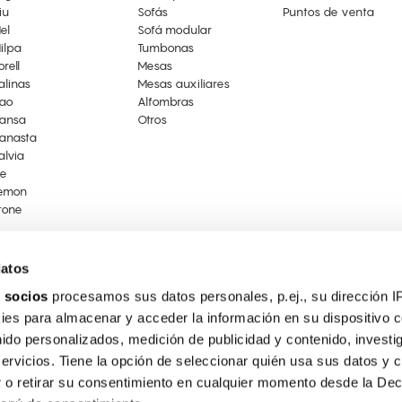
iu
Sofás
Puntos de venta
el
Sofá modular
ilpa
Tumbonas
orell
Mesas
alinas
Mesas auxiliares
ao
Alfombras
ansa
Otros
anasta
alvia
ce
emon
tone
datos
 socios
procesamos sus datos personales, p.ej., su dirección I
es para almacenar y acceder la información en su dispositivo co
nido personalizados, medición de publicidad y contenido, investi
servicios. Tiene la opción de seleccionar quién usa sus datos y 
 o retirar su consentimiento en cualquier momento desde la Dec