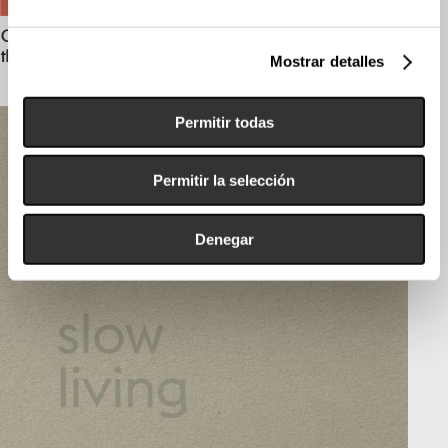
Obtenga más información sobre cómo se procesan sus
Catálogo From the beach to
datos personales y establezca sus preferencias en la
the rock
Mostrar detalles
sección de datos
. Puede cambiar o retirar su
consentimiento en cualquier momento en la Declaración
de cookies.
Permitir todas
Las cookies de este sitio web se usan para personalizar
Permitir la selección
el contenido y los anuncios, ofrecer funciones de redes
sociales y analizar el tráfico. Además, compartimos
información sobre el uso que haga del sitio web con
Denegar
nuestros partners de redes sociales, publicidad y análisis
web, quienes pueden combinarla con otra información
que les haya proporcionado o que hayan recopilado a
partir del uso que haya hecho de sus servicios.