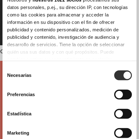
datos personales, p.ej., su dirección IP, con tecnologías
como las cookies para almacenar y acceder la
información en su dispositivo con el fin de ofrecer
publicidad y contenido personalizados, medición de
publicidad y contenido, investigación de audiencia y
desarrollo de servicios. Tiene la opción de seleccionar
Catálogo The new shapes
quién usa sus datos y con qué propósitos. Puede
cambiar o retirar su consentimiento en cualquier
momento desde la Declaración de cookies o clicando en
Selección
el Menú de consentimiento.
Necesarias
de
consentimiento
Si lo permite, también quisiéramos:
Preferencias
Recopilar información sobre su ubicación
geográfica que puede tener una precisión de varios
metros
Estadística
Identificar su dispositivo analizándolo activamente
para buscar características específicas (huellas
Marketing
digitales)