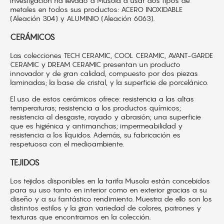
investigación ha llevado a Musola a usar dos tipos de
metales en todos sus productos: ACERO INOXIDABLE
(Aleación 304) y ALUMINIO (Aleación 6063).
CERÁMICOS
Las colecciones TECH CERAMIC, COOL CERAMIC, AVANT-GARDE
CERAMIC y DREAM CERAMIC presentan un producto
innovador y de gran calidad, compuesto por dos piezas
laminadas; la base de cristal, y la superficie de porcelánico.
El uso de estos cerámicos ofrece: resistencia a las altas
temperaturas; resistencia a los productos químicos;
resistencia al desgaste, rayado y abrasión; una superficie
que es higiénica y antimanchas; impermeabilidad y
resistencia a los líquidos. Además, su fabricación es
respetuosa con el medioambiente.
TEJIDOS
Los tejidos disponibles en la tarifa Musola están
concebidos
para su uso tanto en interior como en
exterior gracias a su
diseño y a su fantástico rendimiento.
Muestra de ello son los
distintos estilos y la gran variedad
de colores, patrones y
texturas que encontramos
en
la colección.