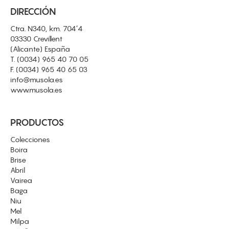
DIRECCIÓN
Ctra. N340, km. 704’4
03330 Crevillent
(Alicante) España
T.
(0034) 965 40 70 05
F.
(0034) 965 40 65 03
info@musola.es
www.musola.es
PRODUCTOS
Colecciones
Boira
Brise
Abril
Vairea
Baga
Niu
Mel
Milpa