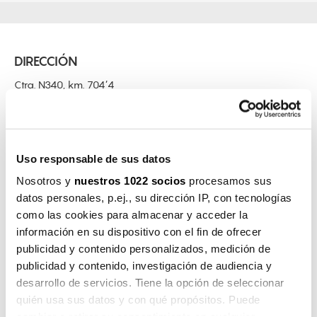
DIRECCIÓN
Ctra. N340, km. 704’4
03330 Crevillent
(Alicante) España
T.
(0034) 965 40 70 05
F.
(0034) 965 40 65 03
info@musola.es
Uso responsable de sus datos
www.musola.es
Nosotros y
nuestros 1022 socios
procesamos sus
datos personales, p.ej., su dirección IP, con tecnologías
PRODUCTOS
como las cookies para almacenar y acceder la
información en su dispositivo con el fin de ofrecer
Colecciones
publicidad y contenido personalizados, medición de
Boira
publicidad y contenido, investigación de audiencia y
Brise
Abril
desarrollo de servicios. Tiene la opción de seleccionar
Vairea
quién usa sus datos y con qué propósitos. Puede
Baga
cambiar o retirar su consentimiento en cualquier