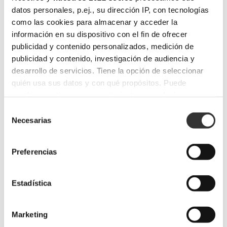
DIRECCIÓN
datos personales, p.ej., su dirección IP, con tecnologías
como las cookies para almacenar y acceder la
Ctra. N340, km. 704’4
03330 Crevillent
información en su dispositivo con el fin de ofrecer
(Alicante) España
publicidad y contenido personalizados, medición de
T.
(0034) 965 40 70 05
publicidad y contenido, investigación de audiencia y
F.
(0034) 965 40 65 03
desarrollo de servicios. Tiene la opción de seleccionar
info@musola.es
quién usa sus datos y con qué propósitos. Puede
www.musola.es
cambiar o retirar su consentimiento en cualquier
momento desde la Declaración de cookies o clicando en
Selección
PRODUCTOS
el Menú de consentimiento.
Necesarias
de
Colecciones
consentimiento
Si lo permite, también quisiéramos:
Boira
Preferencias
Brise
Recopilar información sobre su ubicación
Abril
geográfica que puede tener una precisión de varios
Vairea
metros
Estadística
Baga
Identificar su dispositivo analizándolo activamente
Niu
Mel
para buscar características específicas (huellas
Marketing
Milpa
digitales)
Sorell