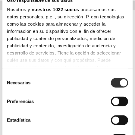
Nosotros y
nuestros 1022 socios
procesamos sus
datos personales, p.ej., su dirección IP, con tecnologías
como las cookies para almacenar y acceder la
DIRECCIÓN
información en su dispositivo con el fin de ofrecer
Ctra. N340, km. 704’4
publicidad y contenido personalizados, medición de
03330 Crevillent
publicidad y contenido, investigación de audiencia y
(Alicante) España
desarrollo de servicios. Tiene la opción de seleccionar
T.
(0034) 965 40 70 05
quién usa sus datos y con qué propósitos. Puede
F.
(0034) 965 40 65 03
info@musola.es
cambiar o retirar su consentimiento en cualquier
www.musola.es
momento desde la Declaración de cookies o clicando en
Selección
el Menú de consentimiento.
Necesarias
de
PRODUCTOS
consentimiento
Si lo permite, también quisiéramos:
Preferencias
Colecciones
Recopilar información sobre su ubicación
Boira
geográfica que puede tener una precisión de varios
Brise
metros
Abril
Estadística
Vairea
Identificar su dispositivo analizándolo activamente
Baga
para buscar características específicas (huellas