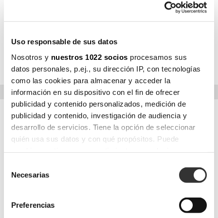
hace de Nao una pieza elegante y atemporal, capaz de
transmitir ese aire mediterráneo que tanto nos caracteriza.‎
Aunque si vamos un poco más allá de la estética y la
inspiración veremos que Nao también está diseñada para
Uso responsable de sus datos
ser también un producto altamente funcional, fácil de mover
y apilar; su estructura con o sin rueda trasera y su
Nosotros y
nuestros 1022 socios
procesamos sus
colchoneta independiente apuntalan sólidamente esta idea.‎
datos personales, p.ej., su dirección IP, con tecnologías
como las cookies para almacenar y acceder la
información en su dispositivo con el fin de ofrecer
publicidad y contenido personalizados, medición de
publicidad y contenido, investigación de audiencia y
DIRECCIÓN
desarrollo de servicios. Tiene la opción de seleccionar
quién usa sus datos y con qué propósitos. Puede
Ctra. N340, km. 704’4
cambiar o retirar su consentimiento en cualquier
03330 Crevillent
(Alicante) España
momento desde la Declaración de cookies o clicando en
Selección
T.
(0034) 965 40 70 05
el Menú de consentimiento.
Necesarias
de
F.
(0034) 965 40 65 03
consentimiento
info@musola.es
Si lo permite, también quisiéramos:
www.musola.es
Preferencias
Recopilar información sobre su ubicación