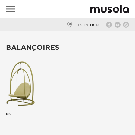
ES
EN
FR
DE
BALANÇOIRES
NIU