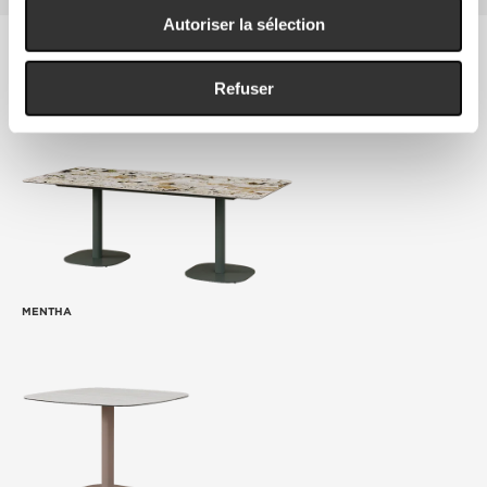
Autoriser la sélection
Les cookies nous permettent de personnaliser le contenu
et les annonces, d'offrir des fonctionnalités relatives aux
TABLES
médias sociaux et d'analyser notre trafic. Nous
Refuser
partageons également des informations sur l'utilisation de
notre site avec nos partenaires de médias sociaux, de
publicité et d'analyse, qui peuvent combiner celles-ci
avec d'autres informations que vous leur avez fournies
ou qu'ils ont collectées lors de votre utilisation de leurs
services.
MENTHA