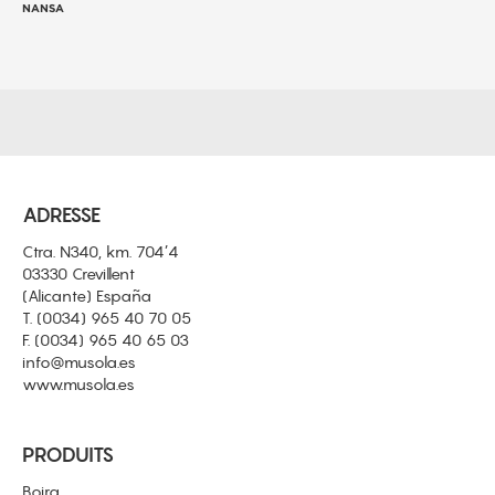
NANSA
ADRESSE
Ctra. N340, km. 704’4
03330 Crevillent
(Alicante) España
T.
(0034) 965 40 70 05
F.
(0034) 965 40 65 03
info@musola.es
www.musola.es
PRODUITS
Boira