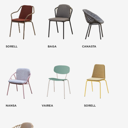
SORELL
BAGA
CANASTA
NANSA
VAIREA
SORELL