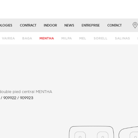
OLOGIES
CONTRACT
INDOOR
NEWS
ENTREPRISE
CONTACT
VAIREA
BAGA
MENTHA
MILPA
MEL
SORELL
SALINAS
 double pied central MENTHA
2 / 909922 / 909923