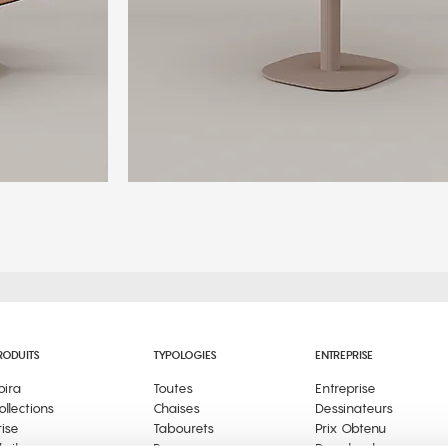
RODUITS
TYPOLOGIES
ENTREPRISE
oira
Toutes
Entreprise
ollections
Chaises
Dessinateurs
rise
Tabourets
Prix Obtenu