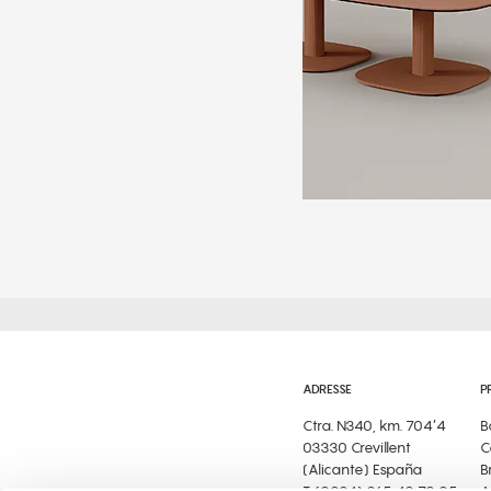
ADRESSE
P
Ctra. N340, km. 704’4
B
03330 Crevillent
C
(Alicante) España
B