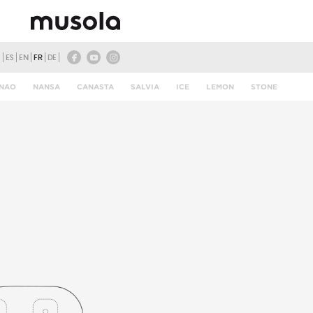
ES
EN
FR
DE
NAO
NANSA
CANASTA
SALVIA
ICE
LEMON
STONE