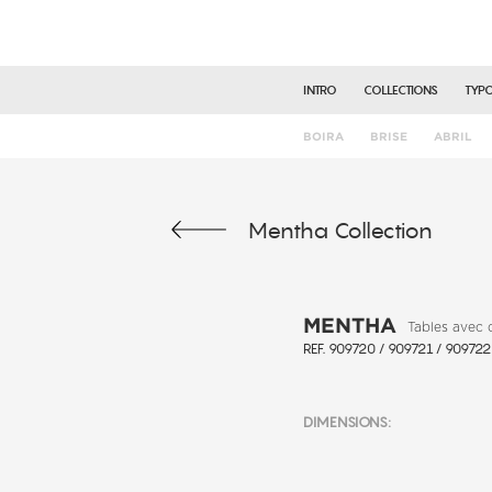
INTRO
COLLECTIONS
TYP
BOIRA
BRISE
ABRIL
Mentha Collection
MENTHA
Tables avec
REF. 909720 / 909721 / 90972
DIMENSIONS: