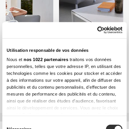
Utilisation responsable de vos données
Nous et
nos 1022 partenaires
traitons vos données
personnelles, telles que votre adresse IP, en utilisant des
technologies comme les cookies pour stocker et accéder
à des informations sur votre appareil, afin de diffuser des
publicités et du contenu personnalisés, d'effectuer des
mesures de performance des publicités et du contenu,
ainsi que de réaliser des études d’audience, favorisant
ainsi le développement de services. Vous avez le choix
quant à l'utilisation de vos données et à leurs finalités.
Vous pouvez modifier ou retirer votre consentement à
Sélection
tout moment en consultant la Déclaration relative aux