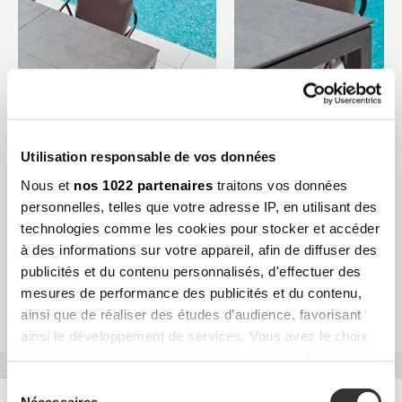
Utilisation responsable de vos données
Nous et
nos 1022 partenaires
traitons vos données
personnelles, telles que votre adresse IP, en utilisant des
technologies comme les cookies pour stocker et accéder
à des informations sur votre appareil, afin de diffuser des
publicités et du contenu personnalisés, d'effectuer des
mesures de performance des publicités et du contenu,
ainsi que de réaliser des études d’audience, favorisant
ainsi le développement de services. Vous avez le choix
quant à l'utilisation de vos données et à leurs finalités.
Vous pouvez modifier ou retirer votre consentement à
Sélection
tout moment en consultant la Déclaration relative aux