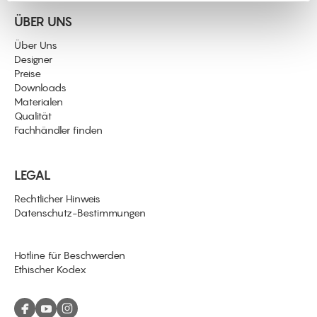
haben oder die sie im Rahmen Ihrer Nutzung der Dienste
gesammelt haben.
ÜBER UNS
Über Uns
Designer
Preise
Downloads
Materialen
Qualität
Fachhändler finden
LEGAL
Rechtlicher Hinweis
Datenschutz-Bestimmungen
Hotline für Beschwerden
Ethischer Kodex