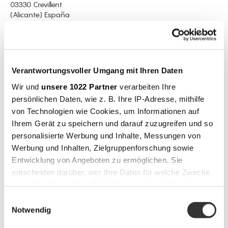
03330 Crevillent
(Alicante) España
T.
(0034) 965 40 70 05
F.
(0034) 965 40 65 03
info@musola.es
www.musola.es
Verantwortungsvoller Umgang mit Ihren Daten
PRODUKTE
Wir und
unsere 1022 Partner
verarbeiten Ihre
persönlichen Daten, wie z. B. Ihre IP-Adresse, mithilfe
Kollektionen
von Technologien wie Cookies, um Informationen auf
Boira
Ihrem Gerät zu speichern und darauf zuzugreifen und so
Brise
Vairea
personalisierte Werbung und Inhalte, Messungen von
Baga
Werbung und Inhalten, Zielgruppenforschung sowie
Abril
Entwicklung von Angeboten zu ermöglichen. Sie
Mel
entscheiden darüber, wer Ihre Daten für welche Zwecke
Milpa
nutzt. Sie können Ihre Einwilligung jederzeit über die
Sorell
Salinas
Cookie-Erklärung oder durch Klicken auf das Privacy
Einwilligungsauswahl
Nao
Trigger Symbol ändern oder widerrufen
Notwendig
Nansa
Canasta