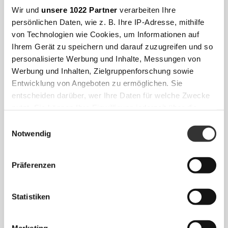
Wir und
unsere 1022 Partner
verarbeiten Ihre
persönlichen Daten, wie z. B. Ihre IP-Adresse, mithilfe
von Technologien wie Cookies, um Informationen auf
Ihrem Gerät zu speichern und darauf zuzugreifen und so
personalisierte Werbung und Inhalte, Messungen von
Werbung und Inhalten, Zielgruppenforschung sowie
Entwicklung von Angeboten zu ermöglichen. Sie
entscheiden darüber, wer Ihre Daten für welche Zwecke
nutzt. Sie können Ihre Einwilligung jederzeit über die
Cookie-Erklärung oder durch Klicken auf das Privacy
Einwilligungsauswahl
Trigger Symbol ändern oder widerrufen
Notwendig
Wenn Sie es erlauben, würden wir auch gerne:
Präferenzen
Informationen über Ihre geografische Lage
erfassen, welche bis auf einige Meter genau sein
können
Statistiken
Ihr Gerät durch aktives Scannen nach
bestimmten Merkmalen (Fingerprinting) identifizieren
Marketing